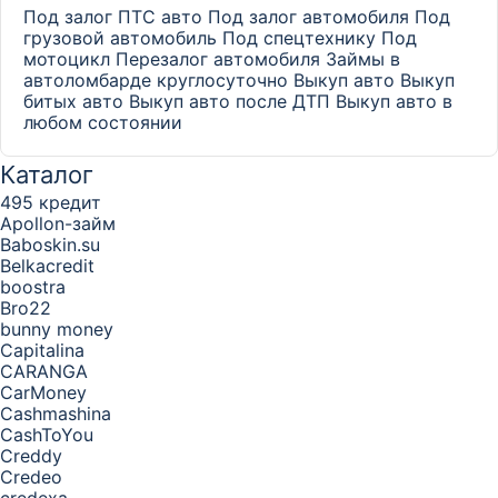
Под залог ПТС авто
Под залог автомобиля
Под
грузовой автомобиль
Под спецтехнику
Под
мотоцикл
Перезалог автомобиля
Займы в
автоломбарде круглосуточно
Выкуп авто
Выкуп
битых авто
Выкуп авто после ДТП
Выкуп авто в
любом состоянии
Каталог
495 кредит
Apollon-займ
Baboskin.su
Belkacredit
boostra
Bro22
bunny money
Capitalina
CARANGA
CarMoney
Cashmashina
CashToYou
Creddy
Credeo