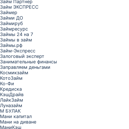
Займ Партнер
Займ ЭКСПРЕСС
Займер
Займи ДО
Займируб
Займресурс
Займы 24 на 7
Займы в займ
Займы.рф
Займ-Экспресс
Залоговый эксперт
Занимательные финансы
Заправляем деньгами
Космикзайм
КотоЗайм
Ко-Фи
Кредиска
КэшДрайв
ЛайкЗайм
Луназайм
М БУЛАК
Мани капитал
Мани на диване
МаниКэш