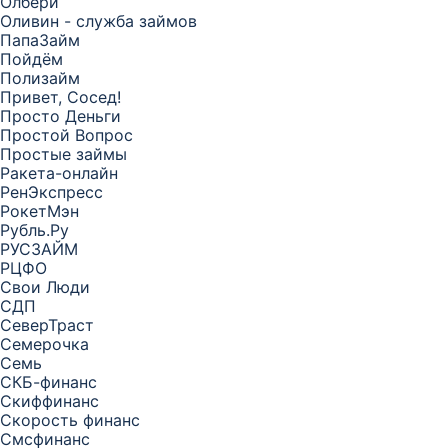
Олбери
Оливин - служба займов
ПапаЗайм
Пойдём
Полизайм
Привет, Сосед!
Просто Деньги
Простой Вопрос
Простые займы
Ракета-онлайн
РенЭкспресс
РокетМэн
Рубль.Ру
РУСЗАЙМ
РЦФО
Свои Люди
СДП
СеверТраст
Семерочка
Семь
СКБ-финанс
Скиффинанс
Скорость финанс
Смсфинанс