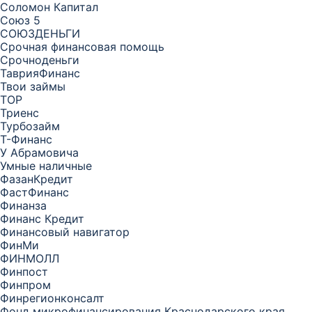
Соломон Капитал
Союз 5
СОЮЗДЕНЬГИ
Срочная финансовая помощь
Срочноденьги
ТаврияФинанс
Твои займы
ТОР
Триенс
Турбозайм
Т-Финанс
У Абрамовича
Умные наличные
ФазанКредит
ФастФинанс
Финанза
Финанс Кредит
Финансовый навигатор
ФинМи
ФИНМОЛЛ
Финпост
Финпром
Финрегионконсалт
Фонд микрофинансирования Краснодарского края