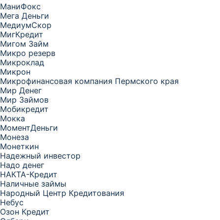
МаниФокс
Мега Деньги
МедиумСкор
МигКредит
Мигом Займ
Микро резерв
Микроклад
Микрон
Микрофинансовая компания Пермского края
Мир Денег
Мир Займов
Мобикредит
Мокка
МоментДеньги
Монеза
Монеткин
Надежный инвестор
Надо денег
НАКТА-Кредит
Наличные займы
Народный Центр Кредитования
Небус
Озон Кредит