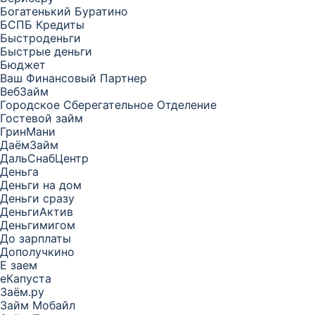
Богатенький Буратино
БСПБ Кредиты
Быстроденьги
Быстрые деньги
Бюджет
Ваш Финансовый Партнер
ВебЗайм
Городское Сберегательное Отделение
Гостевой займ
ГринМани
ДаёмЗайм
ДальСнабЦентр
Деньга
Деньги на дом
Деньги сразу
ДеньгиАктив
Деньгимигом
До зарплаты
Дополучкино
Е заем
еКапуста
Заём.ру
Займ Мобайл