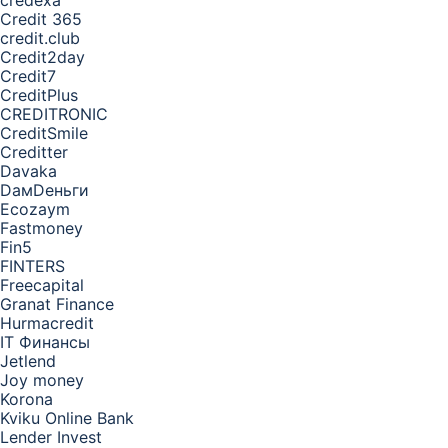
credexa
Credit 365
credit.club
Credit2day
Credit7
CreditPlus
CREDITRONIC
CreditSmile
Creditter
Davaka
DамDеньги
Ecozaym
Fastmoney
Fin5
FINTERS
Freecapital
Granat Finance
Hurmacredit
IT Финансы
Jetlend
Joy money
Korona
Kviku Online Bank
Lender Invest