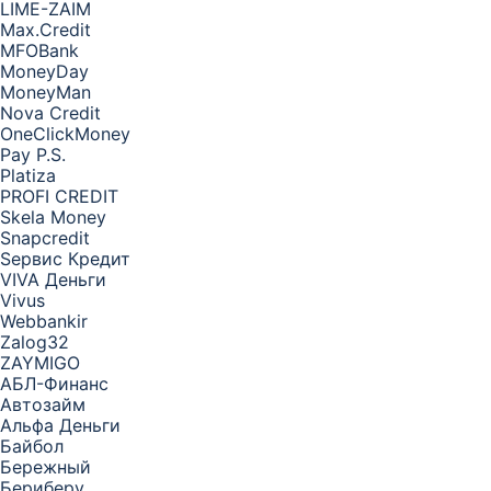
LIME-ZAIM
Max.Credit
MFOBank
MoneyDay
MoneyMan
Nova Credit
OneClickMoney
Pay P.S.
Platiza
PROFI CREDIT
Skela Money
Snapcredit
Sервис Кредит
VIVA Деньги
Vivus
Webbankir
Zalog32
ZAYMIGO
АБЛ-Финанс
Автозайм
Альфа Деньги
Байбол
Бережный
Бериберу